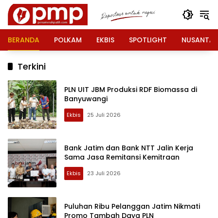
Langsung
ke
konten
BERANDA
POLKAM
EKBIS
SPOTLIGHT
NUSANTA
Terkini
PLN UIT JBM Produksi RDF Biomassa di
Banyuwangi
Ekbis
25 Juli 2026
Bank Jatim dan Bank NTT Jalin Kerja
Sama Jasa Remitansi Kemitraan
Ekbis
23 Juli 2026
Puluhan Ribu Pelanggan Jatim Nikmati
Promo Tambah Daya PLN