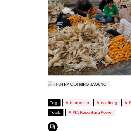
Tag:
biomassa
co-firing
Topik:
PLN Nusantara Power