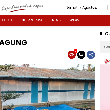
Jumat, 7 Agustus
2026
OTLIGHT
NUSANTARA
TREN
WOW
Ca
 JAGUNG
Cari
untuk
0