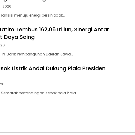
li 2026
ransisi menuju energi bersih tidak…
atim Tembus 162,05Triliun, Sinergi Antar
t Daya Saing
026
– PT Bank Pembangunan Daerah Jawa…
sok Listrik Andal Dukung Piala Presiden
026
 Semarak pertandingan sepak bola Piala…