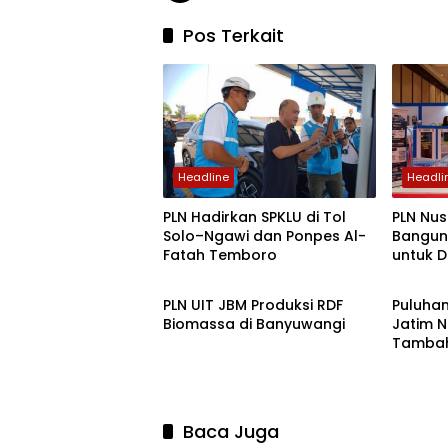
Pos Terkait
Headline
Headli
PLN Hadirkan SPKLU di Tol
PLN Nu
Solo–Ngawi dan Ponpes Al-
Bangun
Fatah Temboro
untuk D
Ekbis
Ekbis
PLN UIT JBM Produksi RDF
Puluha
Biomassa di Banyuwangi
Jatim N
Tambah
Baca Juga