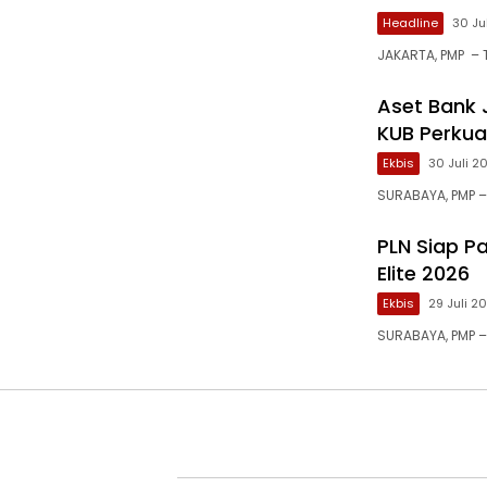
Headline
30 Ju
JAKARTA, PMP – T
Aset Bank J
KUB Perkua
Ekbis
30 Juli 2
SURABAYA, PMP 
PLN Siap Pa
Elite 2026
Ekbis
29 Juli 2
SURABAYA, PMP –