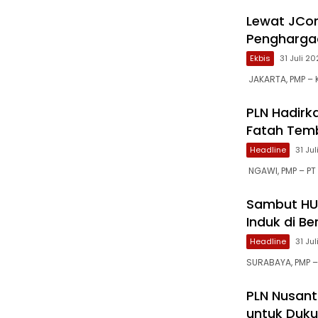
Lewat JCon
Penghargaa
Ekbis
31 Juli 2
JAKARTA, PMP –
PLN Hadirk
Fatah Tem
Headline
31 Ju
NGAWI, PMP – PT 
Sambut HUT
Induk di B
Headline
31 Ju
SURABAYA, PMP 
PLN Nusant
untuk Dukun