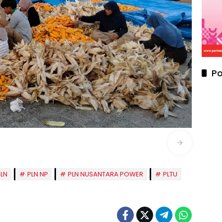
Po
PLN
PLN NP
PLN NUSANTARA POWER
PLTU