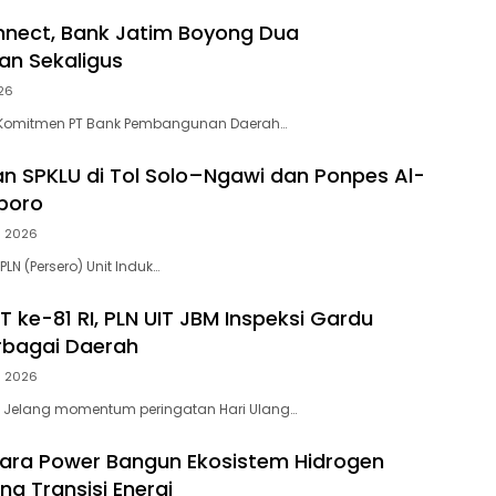
nect, Bank Jatim Boyong Dua
n Sekaligus
026
 Komitmen PT Bank Pembangunan Daerah…
an SPKLU di Tol Solo–Ngawi dan Ponpes Al-
boro
li 2026
PLN (Persero) Unit Induk…
 ke-81 RI, PLN UIT JBM Inspeksi Gardu
erbagai Daerah
li 2026
– Jelang momentum peringatan Hari Ulang…
ara Power Bangun Ekosistem Hidrogen
g Transisi Energi