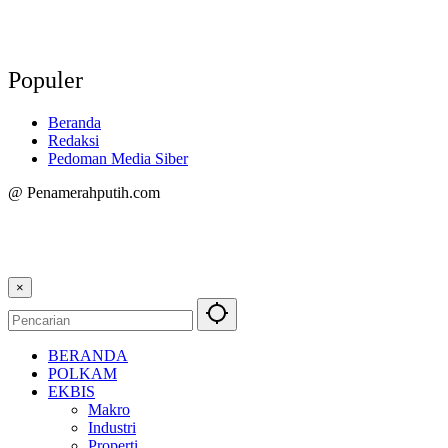
Populer
Beranda
Redaksi
Pedoman Media Siber
@ Penamerahputih.com
×
BERANDA
POLKAM
EKBIS
Makro
Industri
Properti