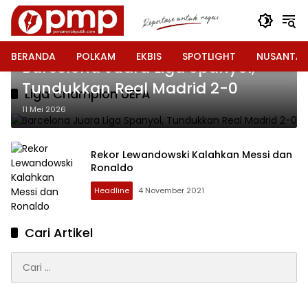
Langsung
ke
konten
Headline
BERANDA
POLKAM
EKBIS
SPOTLIGHT
NUSANTA
Barcelona Juara Liga Spanyol,
Tundukkan Real Madrid 2-0
Liga Champion UEFA
11 Mei 2026
Rekor Lewandowski Kalahkan Messi dan
Ronaldo
Headline
4 November 2021
Cari Artikel
Cari
untuk: