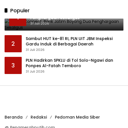
Populer
Lewat JConnect, Bank Jatim Boyong Dua
1
Penghargaan Sekaligus
31 Juli 2026
Sambut HUT ke-81 RI, PLN UIT JBM Inspeksi
2
Gardu Induk di Berbagai Daerah
31 Juli 2026
PLN Hadirkan SPKLU di Tol Solo–Ngawi dan
3
Ponpes Al-Fatah Temboro
31 Juli 2026
Beranda
Redaksi
Pedoman Media Siber
@ Penamerahputih.com