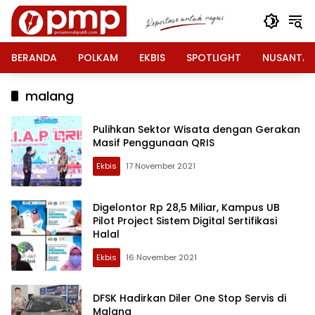
Langsung
ke
konten
BERANDA
POLKAM
EKBIS
SPOTLIGHT
NUSANTA
malang
Pulihkan Sektor Wisata dengan Gerakan
Masif Penggunaan QRIS
Ekbis
17 November 2021
Digelontor Rp 28,5 Miliar, Kampus UB
Pilot Project Sistem Digital Sertifikasi
Halal
Ekbis
16 November 2021
DFSK Hadirkan Diler One Stop Servis di
Malang