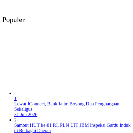
Populer
1
Lewat JConnect, Bank Jatim Boyong Dua Penghargaan
Sekaligus
31 Juli 2026
2
Sambut HUT ke-81 RI, PLN UIT JBM Inspeksi Gardu Induk
di Berbagai Daerah