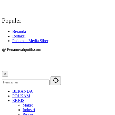
Populer
Beranda
Redaksi
Pedoman Media Siber
@ Penamerahputih.com
×
BERANDA
POLKAM
EKBIS
Makro
Industri
Properti