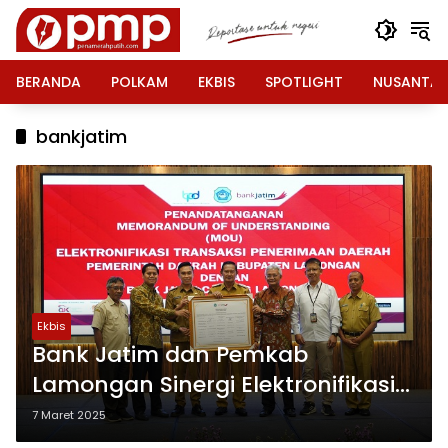
Langsung
ke
konten
BERANDA
POLKAM
EKBIS
SPOTLIGHT
NUSANTA
bankjatim
Ekbis
Bank Jatim dan Pemkab
Lamongan Sinergi Elektronifikasi
Transaksi Pemda Hingga
7 Maret 2025
Penyaluran CSR