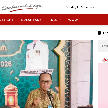
Sabtu, 8 Agustus
2026
OTLIGHT
NUSANTARA
TREN
WOW
Ca
Cari
untuk