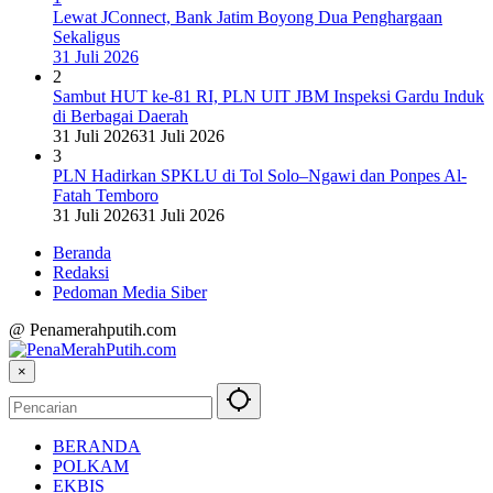
Lewat JConnect, Bank Jatim Boyong Dua Penghargaan
Sekaligus
31 Juli 2026
2
Sambut HUT ke-81 RI, PLN UIT JBM Inspeksi Gardu Induk
di Berbagai Daerah
31 Juli 2026
31 Juli 2026
3
PLN Hadirkan SPKLU di Tol Solo–Ngawi dan Ponpes Al-
Fatah Temboro
31 Juli 2026
31 Juli 2026
Beranda
Redaksi
Pedoman Media Siber
@ Penamerahputih.com
×
BERANDA
POLKAM
EKBIS