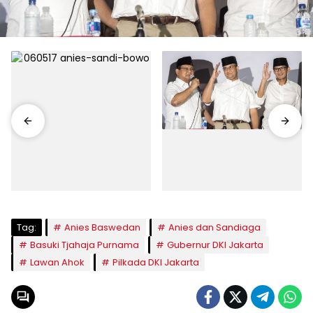
Tag:
Anies Baswedan
Anies dan Sandiaga
Basuki Tjahaja Purnama
Gubernur DKI Jakarta
Lawan Ahok
Pilkada DKI Jakarta