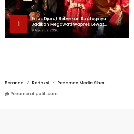
Erros Djarot Beberkan Strateginya
1
Jadikan Megawati Wapres Lewat
Autobiografi 2 dan 3
9 Agustus 2026
Beranda
Redaksi
Pedoman Media Siber
@ Penamerahputih.com