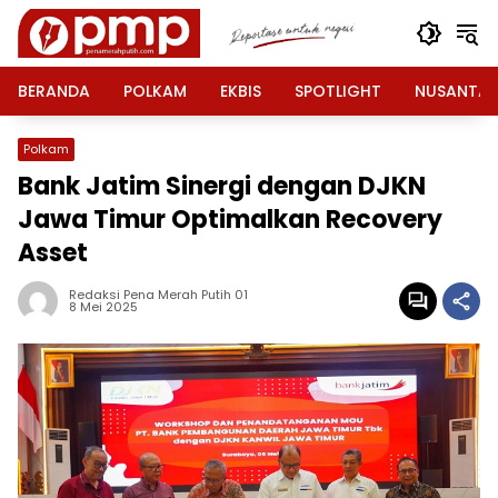
Langsung
ke
konten
BERANDA
POLKAM
EKBIS
SPOTLIGHT
NUSANTA
Polkam
Bank Jatim Sinergi dengan DJKN
Jawa Timur Optimalkan Recovery
Asset
Redaksi Pena Merah Putih 01
8 Mei 2025