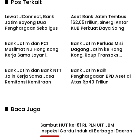
Pos Terkait
Ekbis
Ekbis
Lewat JConnect, Bank
Aset Bank Jatim Tembus
Jatim Boyong Dua
162,05Triliun, Sinergi Antar
Penghargaan Sekaligus
KUB Perkuat Daya Saing
Ekbis
Ekbis
Bank Jatim dan PCI
Bank Jatim Perluas Misi
Muslimat NU Hong Kong
Dagang Jatim ke Hong
Kerja Sama Layani
Kong, Raup Transaksi
Ekbis
Ekbis
Remitansi
hingga Rp12,03 Triliun
Bank Jatim dan Bank NTT
Bank Jatim Raih
Jalin Kerja Sama Jasa
Penghargaaan BPD Aset di
Remitansi Kemitraan
Atas Rp40 Triliun
Baca Juga
Sambut HUT ke-81 RI, PLN UIT JBM
Inspeksi Gardu Induk di Berbagai Daerah