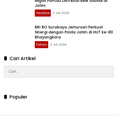
Migas Pantau Distribusi BBM Subsidi di
Jatim
Headline
5 Juli 2026
BRI BO Surabaya Jemursari Perkuat
Sinergi dengan Polda Jatim di HUT ke-80
Bhayangkara
Polkam
3 Juli 2026
Cari Artikel
Cari
untuk:
Populer