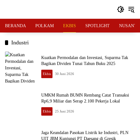
Langsung
ke
konten
BERANDA
POLKAM
EKBIS
SPOTLIGHT
NUSANTA
Industri
Kuatkan Permodalan dan Investasi, Suparma Tak
Bagikan Dividen Tunai Tahun Buku 2025
Ekbis
30 Juni 2026
UMKM Rumah BUMN Rembang Catat Transaksi
Rp6,9 Miliar dan Serap 2.100 Pekerja Lokal
Ekbis
25 Juni 2026
Jaga Keandalan Pasokan Listrik ke Industri, PLN
UIT JBM Kunjungi PT Daesang di Gresik