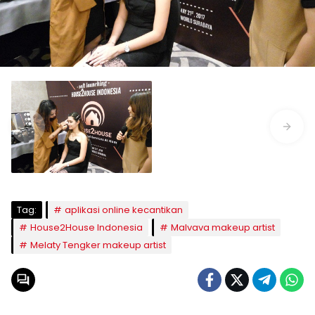
Tag:
aplikasi online kecantikan
House2House Indonesia
Malvava makeup artist
Melaty Tengker makeup artist