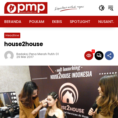
Langsung
ke
konten
BERANDA
POLKAM
EKBIS
SPOTLIGHT
NUSANTA
Headline
house2house
0
Redaksi Pena Merah Putih 01
29 Mei 2017