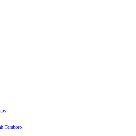
gus
ah Temboro