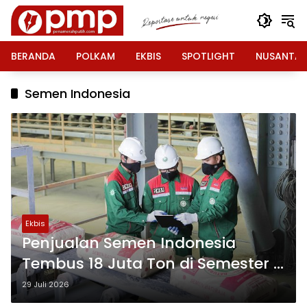
Langsung
ke
konten
BERANDA
POLKAM
EKBIS
SPOTLIGHT
NUSANTA
Semen Indonesia
Ekbis
Penjualan Semen Indonesia
Tembus 18 Juta Ton di Semester I
2026
29 Juli 2026