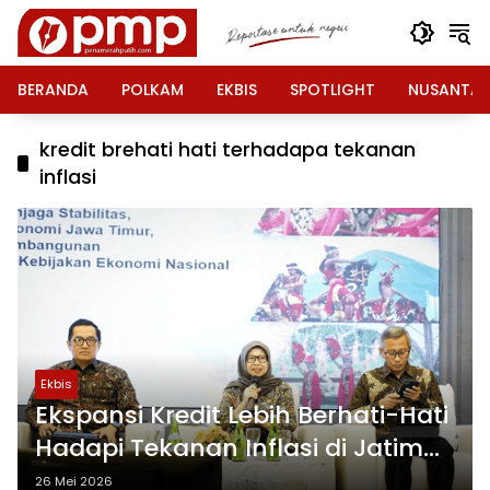
Langsung
ke
konten
BERANDA
POLKAM
EKBIS
SPOTLIGHT
NUSANTA
kredit brehati hati terhadapa tekanan
inflasi
Ekbis
Ekspansi Kredit Lebih Berhati-Hati
Hadapi Tekanan Inflasi di Jatim
Awal 2026
26 Mei 2026