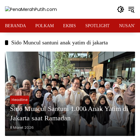
Langsung
ke
konten
BERANDA
POLKAM
EKBIS
SPOTLIGHT
NUSANTA
Sido Muncul santuni anak yatim di jakarta
Headline
Sido Muncul Santuni 1.000 Anak Yatim di
Jakarta saat Ramadan
8 Maret 2026