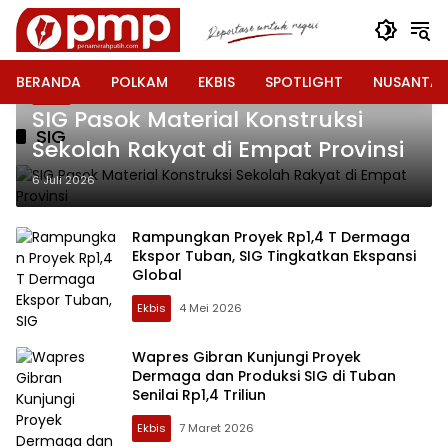
Langsung
ke
konten
BERANDA
POLKAM
EKBIS
SPOTLIGHT
NUSANTA
Ekbis
SIG Pasok Material Konstruksi
SIG
Sekolah Rakyat di Empat Provinsi
6 Juli 2026
Rampungkan Proyek Rp1,4 T Dermaga
Ekspor Tuban, SIG Tingkatkan Ekspansi
Global
Ekbis
4 Mei 2026
Wapres Gibran Kunjungi Proyek
Dermaga dan Produksi SIG di Tuban
Senilai Rp1,4 Triliun
Ekbis
7 Maret 2026