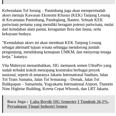
Keberadaan Tol Serang – Panimbang juga akan mempermudah
akses menuju Kawasan Ekonomi Khusus (KEK) Tanjung Lesung
di Kecamatan Panimbang, Pandeglang, Banten. Sebuah KEK
pariwisata pertama yang memiliki beragam potensi pariwisata, mulai
dari keindahan alam pantai, keragaman flora dan fauna, serta
kekayaan budaya.
“Kemudahan akses ini akan membuat KEK Tanjung Lesung
sebagai alternatif tujuan wisata sehingga mendorong jumlah
pengunjung, mendukung kemajuan UMKM, dan menyerap tenaga
kerja,” katanya.
Vita Mahreyni menambahkan, SIG memasok semen UltraPro yang
sudah terbukti kokoh menopang konstruksi berbagai proyek
nasional, seperti di antaranya Jakarta International Stadium, Jalan
Tol Trans Sumatra, Jalan Tol Semarang – Demak, Jalan Tol
Balikpapan – Samarinda, Yogyakarta International Airport, Thamrin
Nine Highrise Building, Kereta Cepat Whoosh, dan LRT Jakarta.
Baca Juga :
Laba Bersih SIG Semester I Tumbuh 26,3%,
Persaingan Tinggi Industri Semen