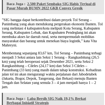
Baca Juga :
2.500 Paket Sembako SIG Habis Terjual di
Pasar Murah BUMN 2022 GKB Convex Gresik
”SIG bangga dapat berkontribusi dalam proyek Tol Serang –
Panimbang yang akan mendukung pergerakan ekonomi Banten. Tol
yang melintasi 4 kabupaten/kota meliputi Kota Serang, Kabupaten
Serang, Kabupaten Lebak, dan Kapubaten Pendeglang ini akan
membuka akses ke daerah rural, serta mempermudah mobilitas
masyarakat dan barang untuk menekan biaya logistik,” kata Vita
Mahreyni.
Membentang sepanjang 83,67 km, Tol Serang – Panimbang terbagi
menjadi 3 Seksi antara lain Seksi 1 Serang – Rangkasbitung (26,5
km) yang telah beroperasi sejak Desember 2021, serta Seksi 2
Rangkasbitung – Cileles (24,17 km) dan Seksi 3 Cileles –
Panimbang (33 km) yang masih dalam tahap konstruksi. Kehadiran
jalan tol ini akan mengurangi waktu perjalanan dari Jabodetabek
(Jakarta, Bogor, Depok, Tangerang, dan Bekasi) menuju Banten
Tengah dan Selatan yang semula 3 – 4 jam menjadi hanya 1 – 2
jam.
Baca Juga :
Laba Bersih SIG Naik 19,1% Berkat
Berbagai Inisiatif Strategis