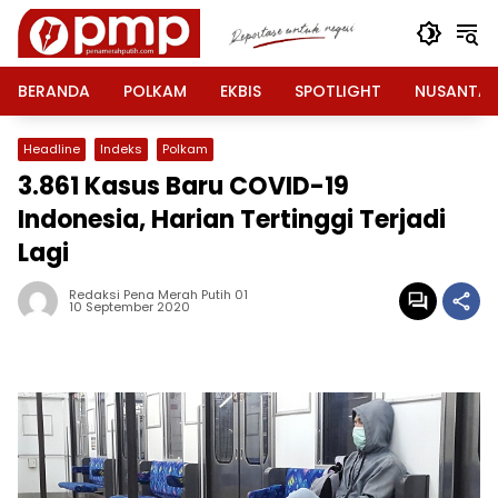
Langsung
ke
konten
BERANDA
POLKAM
EKBIS
SPOTLIGHT
NUSANTA
Headline
Indeks
Polkam
3.861 Kasus Baru COVID-19
Indonesia, Harian Tertinggi Terjadi
Lagi
Redaksi Pena Merah Putih 01
10 September 2020