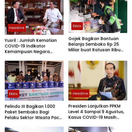
Ekbis
Headline
Gojek Bagikan Bantuan
Yusril : Jumlah Kematian
Belanja Sembako Rp 25
COVID-19 Indikator
Miliar buat Ratusan Ribu
Kemampuan Negara
Mitra Driver
Lindungi Rakyatnya
Headline
Ekbis
Presiden Lanjutkan PPKM
Pelindo III Bagikan 1.000
Level 4 Sampai 9 Agustus,
Paket Sembako Bagi
Kasus COVID-19 Masih
Pelaku Sektor Wisata Pacet
Fluktuatif
Mojokerto