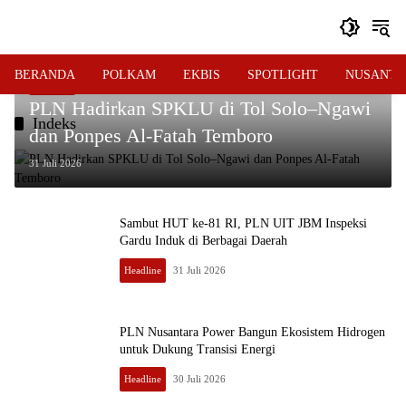
Langsung
ke
konten
BERANDA
POLKAM
EKBIS
SPOTLIGHT
NUSANTA
Headline
PLN Hadirkan SPKLU di Tol Solo–Ngawi
Indeks
dan Ponpes Al-Fatah Temboro
31 Juli 2026
Sambut HUT ke-81 RI, PLN UIT JBM Inspeksi
Gardu Induk di Berbagai Daerah
Headline
31 Juli 2026
PLN Nusantara Power Bangun Ekosistem Hidrogen
untuk Dukung Transisi Energi
Headline
30 Juli 2026