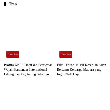
Tren
Headline
Headline
Profira XERF Hadirkan Perawatan
Film ‘Foufo’ Kisah Keseruan Alien
Wajah Berstandar Internasional
Bertemu Keluarga Madura yang
Lifting dan Tightening Sekaligus
Ingin Naik Haji
Tanpa Bedah