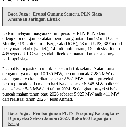
Baca Juga :
Erupsi Gunung Semeru, PLN Siaga
Amankan Jaringan Listrik
Dalam melayani masyarakat ini, personel PLN PLN akan
dilengkapi dengan peralatan pendukung antara lain 92 unit Genset
Mobile, 219 Unit Gardu Bergerak (UGB), 53 unit UPS, 387 mobil
pelayanan teknik (yantek), 14 unit mobil crane, 16 unit skylift dan
485 sepeda ULC yang sudah dicek keamanan dan kesiapannya
pada apel siaga.
“Dapat kami pastikan untuk pasokan listrik selama Nataru aman
dengan daya mampu 10.135 MW, beban puncak 7.285 MW dan
cadangan daya kelistrikan sebesar 2.581 MW. Untuk proyeksi
beban puncak pada malam hari Natal sebesar 6.548 MW naik 9%
atau sebesar 543 MW dari tahun 2024. Sedangkan proyeksi beban
puncak malam tahun baru 2026 sebesar 5.925 MW naik 411 MW
dari realisasi tahun 2025,” jelas Ahmad.
Baca Juga :
Pembangunan PLTS Terapung Karangkates
Diproyeksi Selesai Januari 2027, Buka 600 Lapangan
Kerja