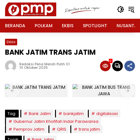
Langsung
ke
konten
BERANDA
POLKAM
EKBIS
SPOTLIGHT
NUSANTA
Ekbis
BANK JATIM TRANS JATIM
0
Redaksi Pena Merah Putih 01
10 Oktober 2025
Tag:
Bank Jatim
bankjatim
digitalisasi
Gubernur Jatim Khofifah Indar Parawansa
Pemprov Jatim
QRIS
trans jatim
Topik:
Bank Jatim