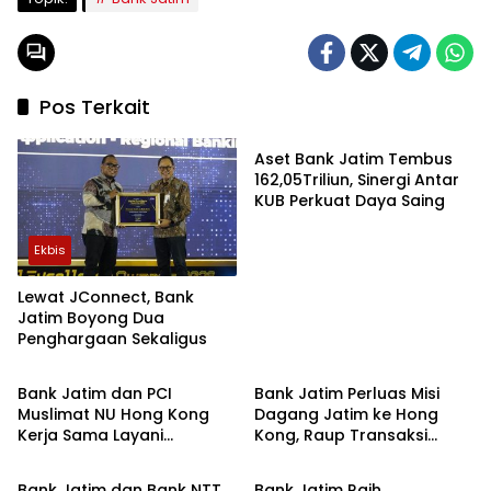
Pos Terkait
Ekbis
Aset Bank Jatim Tembus
162,05Triliun, Sinergi Antar
KUB Perkuat Daya Saing
Ekbis
Lewat JConnect, Bank
Jatim Boyong Dua
Penghargaan Sekaligus
Ekbis
Ekbis
Bank Jatim dan PCI
Bank Jatim Perluas Misi
Muslimat NU Hong Kong
Dagang Jatim ke Hong
Kerja Sama Layani
Kong, Raup Transaksi
Ekbis
Ekbis
Remitansi
hingga Rp12,03 Triliun
Bank Jatim dan Bank NTT
Bank Jatim Raih