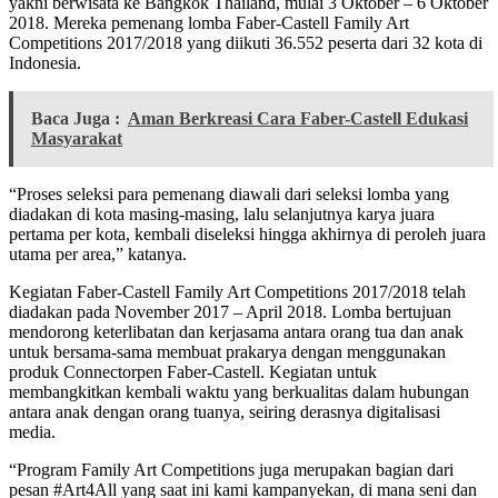
yakni berwisata ke Bangkok Thailand, mulai 3 Oktober – 6 Oktober
2018. Mereka pemenang lomba Faber-Castell Family Art
Competitions 2017/2018 yang diikuti 36.552 peserta dari 32 kota di
Indonesia.
Baca Juga :
Aman Berkreasi Cara Faber-Castell Edukasi
Masyarakat
“Proses seleksi para pemenang diawali dari seleksi lomba yang
diadakan di kota masing-masing, lalu selanjutnya karya juara
pertama per kota, kembali diseleksi hingga akhirnya di peroleh juara
utama per area,” katanya.
Kegiatan Faber-Castell Family Art Competitions 2017/2018 telah
diadakan pada November 2017 – April 2018. Lomba bertujuan
mendorong keterlibatan dan kerjasama antara orang tua dan anak
untuk bersama-sama membuat prakarya dengan menggunakan
produk Connectorpen Faber-Castell. Kegiatan untuk
membangkitkan kembali waktu yang berkualitas dalam hubungan
antara anak dengan orang tuanya, seiring derasnya digitalisasi
media.
“Program Family Art Competitions juga merupakan bagian dari
pesan #Art4All yang saat ini kami kampanyekan, di mana seni dan