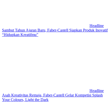
Headline
Sambut Tahun Ajaran Baru, Faber-Castell Siapkan Produk Inovatif
“Hidupkan Kreatifmu”
Headline
Asah Kreativitas Remaja, Faber-Castell Gelar Kompetisi Splash
Your Colours, Light the Dark