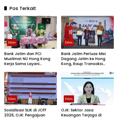
Pos Terkait
Ekbis
Ekbis
Bank Jatim dan PCI
Bank Jatim Perluas Misi
Muslimat NU Hong Kong
Dagang Jatim ke Hong
Kerja Sama Layani
Kong, Raup Transaksi
Remitansi
hingga Rp12,03 Triliun
Ekbis
Ekbis
Sosialisasi SLIK di JCFF
OJK: Sektor Jasa
2026, OJK: Pengajuan
Keuangan Terjaga di