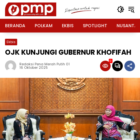
Langsung
ke
konten
BERANDA
POLKAM
EKBIS
SPOTLIGHT
NUSANTA
Ekbis
OJK KUNJUNGI GUBERNUR KHOFIFAH
0
Redaksi Pena Merah Putih 01
16 Oktober 2025