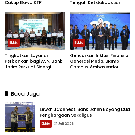
Cukup Bawa KTP
Tengah Ketidakpastian
Geopolitik dan Tekanan
Inflasi
Ekbis
Ekbis
Tingkatkan Layanan
Gencarkan Inklusi Finansial
Perbankan bagi ASN, Bank
Generasi Muda, BRImo
Jatim Perkuat Sinergi
Campus Ambassador
dengan BKD se-Jawa
Surabaya 2026 Sukses
Timur
Digelar
Baca Juga
Lewat JConnect, Bank Jatim Boyong Dua
Penghargaan Sekaligus
Ekbis
31 Juli 2026