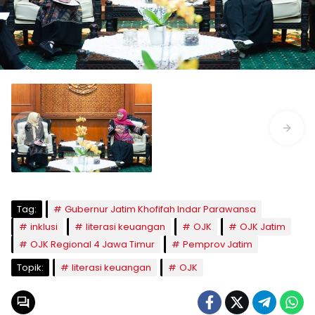
Tag:
Gubernur Jatim Khofifah Indar Parawansa
inklusi
literasi keuangan
OJK
OJK Jatim
OJK Regional 4 Jawa Timur
Pemprov Jatim
Topik:
literasi keuangan
OJK