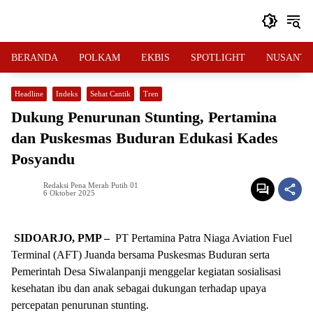
Langsung
ke
konten
BERANDA
POLKAM
EKBIS
SPOTLIGHT
NUSANTA
Headline
Indeks
Sehat Cantik
Tren
Dukung Penurunan Stunting, Pertamina
dan Puskesmas Buduran Edukasi Kades
Posyandu
Redaksi Pena Merah Putih 01
6 Oktober 2025
SIDOARJO, PMP –
PT Pertamina Patra Niaga Aviation Fuel
Terminal (AFT) Juanda bersama Puskesmas Buduran serta
Pemerintah Desa Siwalanpanji menggelar kegiatan sosialisasi
kesehatan ibu dan anak sebagai dukungan terhadap upaya
percepatan penurunan stunting.