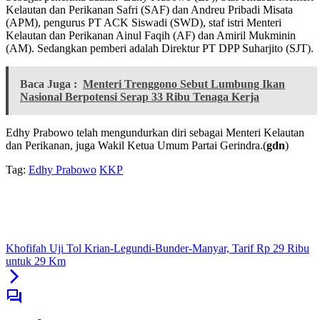
Kelautan dan Perikanan Safri (SAF) dan Andreu Pribadi Misata
(APM), pengurus PT ACK Siswadi (SWD), staf istri Menteri
Kelautan dan Perikanan Ainul Faqih (AF) dan Amiril Mukminin
(AM). Sedangkan pemberi adalah Direktur PT DPP Suharjito (SJT).
Baca Juga :
Menteri Trenggono Sebut Lumbung Ikan
Nasional Berpotensi Serap 33 Ribu Tenaga Kerja
Edhy Prabowo telah mengundurkan diri sebagai Menteri Kelautan
dan Perikanan, juga Wakil Ketua Umum Partai Gerindra.(
gdn
)
Tag:
Edhy Prabowo
KKP
Khofifah Uji Tol Krian-Legundi-Bunder-Manyar, Tarif Rp 29 Ribu
untuk 29 Km