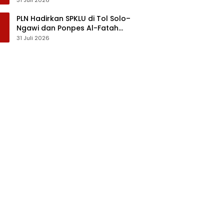
PLN Hadirkan SPKLU di Tol Solo–
Ngawi dan Ponpes Al-Fatah
Temboro
31 Juli 2026