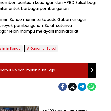
 memberi bantuan keuangan dari APBD Sulsel bagi
iliar untuk berbagai pembangunan.
slimin Bando meminta kepada Gubernur agar
royek pembangunan. Salah satunya
 agar lebih mampu melayani masyarakat
slimin Bando
Gubernur Sulsel
ernur NA dan Impian buat Lejja
Headline
SK 193 Gugur Jadi Dasar