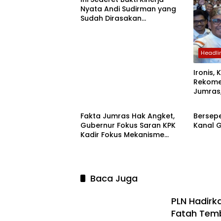
Nyata Andi Sudirman yang
Sudah Dirasakan
Masyarakat di Kepulauan
Selayar Sulsel
Headli
Ironis,
Rekome
Jumras,
Headline
Headli
Disala
Fakta Jumras Hak Angket,
Bersep
Gubernur Fokus Saran KPK
Kanal G
Kadir Fokus Mekanisme
Pencopotan
Baca Juga
PLN Hadirk
Fatah Tem