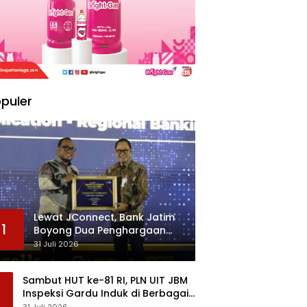
puler
Lewat JConnect, Bank Jatim
1
Boyong Dua Penghargaan
Sekaligus
31 Juli 2026
Sambut HUT ke-81 RI, PLN UIT JBM
Inspeksi Gardu Induk di Berbagai
Daerah
31 Juli 2026