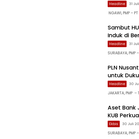
Headline
31 Ju
NGAWI, PMP – PT 
Sambut HUT
Induk di B
Headline
31 Ju
SURABAYA, PMP 
PLN Nusant
untuk Dukun
Headline
30 Ju
JAKARTA, PMP – T
Aset Bank J
KUB Perkua
Ekbis
30 Juli 2
SURABAYA, PMP 