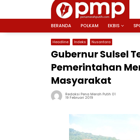
Langsung
ke
konten
BERANDA
POLKAM
EKBIS
SP
Headline
Indeks
Nusantara
Gubernur Sulsel 
Pemerintahan Men
Masyarakat
Redaksi Pena Merah Putih 01
19 Februari 2019