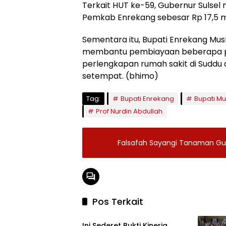
Terkait HUT ke-59, Gubernur Sulsel
Pemkab Enrekang sebesar Rp 17,5 m
Sementara itu, Bupati Enrekang Mu
membantu pembiayaan beberapa p
perlengkapan rumah sakit di Suddu
setempat. (bhimo)
Tag:
Bupati Enrekang
Bupati Mu
Prof Nurdin Abdullah
Falsafah Sayangi Tanaman Gub
Pos Terkait
Headline
Ini Sederet Bukti Kinerja