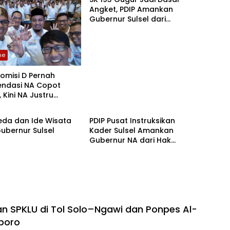
Angket, PDIP Amankan
Gubernur Sulsel dari
Pemakzulan
ne
 Komisi D Pernah
ndasi NA Copot
 Kini NA Justru
ne
Headline
hkan
eda dan Ide Wisata
PDIP Pusat Instruksikan
ubernur Sulsel
Kader Sulsel Amankan
Gubernur NA dari Hak
Angket
an SPKLU di Tol Solo–Ngawi dan Ponpes Al-
boro