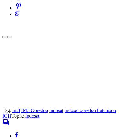
Tag:
im3
IM3 Ooredoo
indosat
indosat ooredoo hutchison
IOH
Topik:
indosat