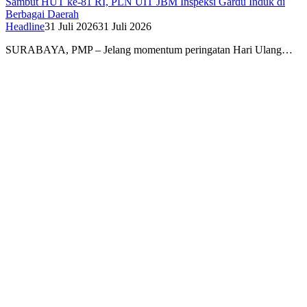
Sambut HUT ke-81 RI, PLN UIT JBM Inspeksi Gardu Induk di
Berbagai Daerah
Headline
31 Juli 2026
31 Juli 2026
SURABAYA, PMP – Jelang momentum peringatan Hari Ulang…