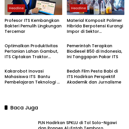
Headline
Headline
Profesor ITS Kembangkan
Material Komposit Polimer
Bakteri Pemulih Lingkungan
Hibrida Berpotensi Kurangi
Tercemar
Impor di Sektor
Headline
Ekbis
Transportasi hingga
Kesehatan
Optimalkan Produktivitas
Pemerintah Terapkan
Pertanian Lahan Gambut,
Biodiesel B50 di Indonesia,
ITS Ciptakan Traktor
Ini Tanggapan Pakar ITS
Headline
Headline
Perahu Listrik
Kakarobot Inovasi
Bedah Film Pesta Babi di
Mahasiswa ITS Bantu
ITS Hadirkan Perspektif
Pembelajaran Teknologi di
Akademik dan Jurnalisme
Wilayah 3T
Baca Juga
PLN Hadirkan SPKLU di Tol Solo–Ngawi
dan Ponpes Al-Fatah Temboro