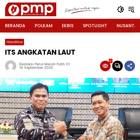
Langsung
ke
konten
BERANDA
POLKAM
EKBIS
SPOTLIGHT
NUSANTA
Headline
ITS ANGKATAN LAUT
0
Redaksi Pena Merah Putih 01
16 September 2025