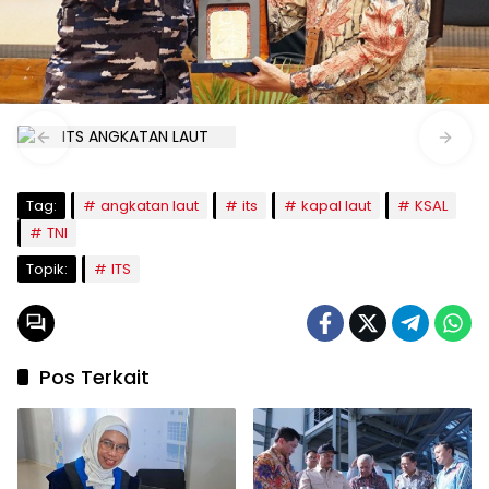
Tag:
angkatan laut
its
kapal laut
KSAL
TNI
Topik:
ITS
Pos Terkait