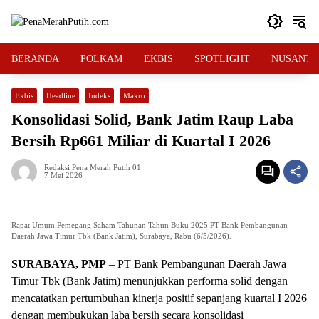
Langsung
ke
konten
BERANDA
POLKAM
EKBIS
SPOTLIGHT
NUSANTA
Ekbis
Headline
Indeks
Makro
Konsolidasi Solid, Bank Jatim Raup Laba
Bersih Rp661 Miliar di Kuartal I 2026
Redaksi Pena Merah Putih 01
7 Mei 2026
Rapat Umum Pemegang Saham Tahunan Tahun Buku 2025 PT Bank Pembangunan
Daerah Jawa Timur Tbk (Bank Jatim), Surabaya, Rabu (6/5/2026).
SURABAYA, PMP
– PT Bank Pembangunan Daerah Jawa
Timur Tbk (Bank Jatim) menunjukkan performa solid dengan
mencatatkan pertumbuhan kinerja positif sepanjang kuartal I 2026
dengan membukukan laba bersih secara konsolidasi