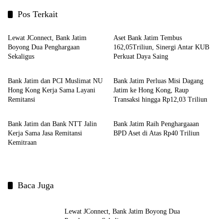
Pos Terkait
Ekbis
Ekbis
Lewat JConnect, Bank Jatim
Aset Bank Jatim Tembus
Boyong Dua Penghargaan
162,05Triliun, Sinergi Antar KUB
Sekaligus
Perkuat Daya Saing
Ekbis
Ekbis
Bank Jatim dan PCI Muslimat NU
Bank Jatim Perluas Misi Dagang
Hong Kong Kerja Sama Layani
Jatim ke Hong Kong, Raup
Remitansi
Transaksi hingga Rp12,03 Triliun
Ekbis
Ekbis
Bank Jatim dan Bank NTT Jalin
Bank Jatim Raih Penghargaaan
Kerja Sama Jasa Remitansi
BPD Aset di Atas Rp40 Triliun
Kemitraan
Baca Juga
Lewat JConnect, Bank Jatim Boyong Dua