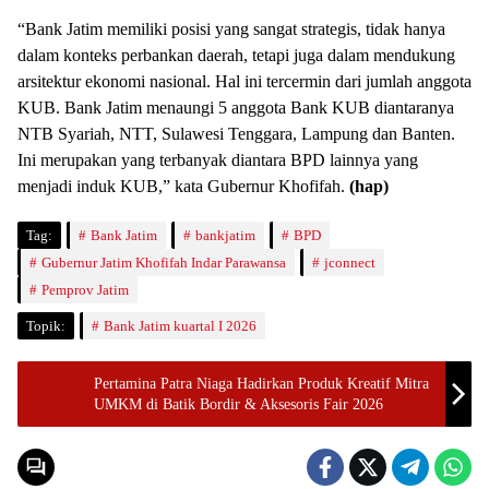
“Bank Jatim memiliki posisi yang sangat strategis, tidak hanya
dalam konteks perbankan daerah, tetapi juga dalam mendukung
arsitektur ekonomi nasional. Hal ini tercermin dari jumlah anggota
KUB. Bank Jatim menaungi 5 anggota Bank KUB diantaranya
NTB Syariah, NTT, Sulawesi Tenggara, Lampung dan Banten.
Ini merupakan yang terbanyak diantara BPD lainnya yang
menjadi induk KUB,” kata Gubernur Khofifah.
(hap)
Tag:
Bank Jatim
bankjatim
BPD
Gubernur Jatim Khofifah Indar Parawansa
jconnect
Pemprov Jatim
Topik:
Bank Jatim kuartal I 2026
Pertamina Patra Niaga Hadirkan Produk Kreatif Mitra
UMKM di Batik Bordir & Aksesoris Fair 2026