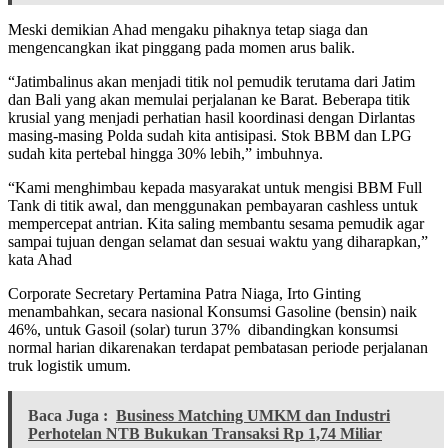
Meski demikian Ahad mengaku pihaknya tetap siaga dan
mengencangkan ikat pinggang pada momen arus balik.
“Jatimbalinus akan menjadi titik nol pemudik terutama dari Jatim
dan Bali yang akan memulai perjalanan ke Barat. Beberapa titik
krusial yang menjadi perhatian hasil koordinasi dengan Dirlantas
masing-masing Polda sudah kita antisipasi. Stok BBM dan LPG
sudah kita pertebal hingga 30% lebih,” imbuhnya.
“Kami menghimbau kepada masyarakat untuk mengisi BBM Full
Tank di titik awal, dan menggunakan pembayaran cashless untuk
mempercepat antrian. Kita saling membantu sesama pemudik agar
sampai tujuan dengan selamat dan sesuai waktu yang diharapkan,”
kata Ahad
Corporate Secretary Pertamina Patra Niaga, Irto Ginting
menambahkan, secara nasional Konsumsi Gasoline (bensin) naik
46%, untuk Gasoil (solar) turun 37% dibandingkan konsumsi
normal harian dikarenakan terdapat pembatasan periode perjalanan
truk logistik umum.
Baca Juga :
Business Matching UMKM dan Industri
Perhotelan NTB Bukukan Transaksi Rp 1,74 Miliar