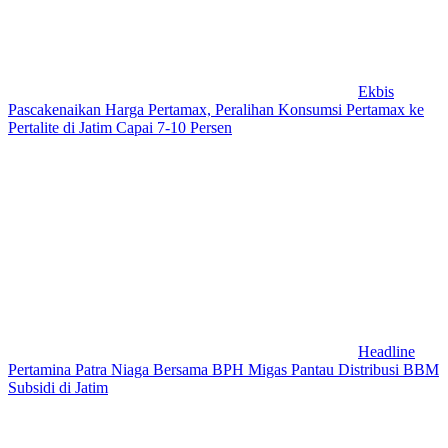
Ekbis
Pascakenaikan Harga Pertamax, Peralihan Konsumsi Pertamax ke
Pertalite di Jatim Capai 7-10 Persen
Headline
Pertamina Patra Niaga Bersama BPH Migas Pantau Distribusi BBM
Subsidi di Jatim