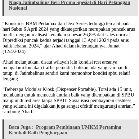
Niaga Jatimbalinus Beri Promo Spesial di Hari Pelanggan
Nasional
“Konsumsi BBM Pertamax dan Dex Series tertinggi tercatat pada
hari Sabtu 6 April 2024 yang dikategorikan merupakan puncak arus
mudik dengan realisasi kenaikan sebesar 26,8% dari sales normal.
Diprediksi puncak kedua terjadi tanggal 13 April 2024 pada arus
balik lebaran 2024,” ujar Ahad dalam keterangannya, Jumat
(12/4/2024).
Ahad melanjutkan, disaat wilayah lain kondisi rest areanya
mengalami lonjakan traffic pemudik bahkan ada yang sampai di
tutup, di Jatimbalinus sendiri kami memonitor kondisi spbu relatif
lengang.
“Beberapa Modular Kiosk (Dispenser Portable), Total ada 15 unit,
membantu untuk memecah antrian baik yang ditempatkan di SPBU
maupun di rest area tanpa SPBU. Sosialisasi pembayaran cashless
yang selama ini digalakkan juga sangat efektif mengurangi antrian,”
sambung Ahad.
Baca Juga :
Program Pembinaan UMKM Pertamina
Kembali Raih Penghargaan