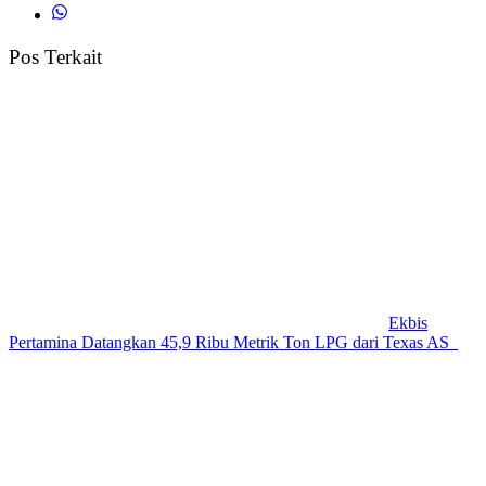
Pos Terkait
Ekbis
Pertamina Datangkan 45,9 Ribu Metrik Ton LPG dari Texas AS