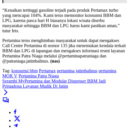
“Kenaikan tertinggi gasoline terjadi pada produk Pertamax turbo
yang mencapai 104%. Kami terus memonitor konsumsi BBM dan
LPG, karena pasca hari H biasanya lokasi wisata diserbu
masyarakat sehingga BBM dan LPG harus kami pastikan aman,”
tutur Irto.
Pertamina terus menghimbau masyarakat untuk dapat mengakses
Call Centre Pertamina di nomor 135 jika menemukan kendala terkait
BBM dan LPG di lapangan dan mengakses informasi resmi layanan
Pertamina Patra Niaga melalui @pertaminapatraniaga dan
@patraniaga.jatimbalinus.
(nas)
Tag:
konsumsi bbm
Pertamax
pertamina jatimbalinus
pertamina
MOR V
Pertamina Patra Niaga
Serambi MyPertamina dan Modular Dispenser BBM Jadi
Primadona Layanan Mudik Di Jatim