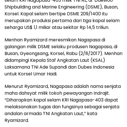
selam KRI Nagapasa-403 milik TNI AL, di Daewoo
Shipbuilding and Marine Engineering (DSME), Busan,
Korsel. Kapal selam bertipe DSME 209/1400 itu
merupakan produksi pertama dari tiga kapal selam
seharga US$ 1,1 miliar atau sekitar Rp 14,5 triliun.
Menhan Ryamizard meresmikan Nagapasa di
galangan milik DSME selaku produsen Nagapasa, di
Busan, Gyeongsang, Korsel, Rabu (2/8/2017). Menhan
didampingi Kepala Staf Angkatan Laut (KSAL)
Laksamana TNI Ade Supandi dan Dubes Indonesia
untuk Korsel Umar Hadi.
Menurut Ryamizard, Nagapasa adalah nama senjata
maha dahsyat milik tokoh pewayangan Indrajit.
“Diharapkan kapal selam KRI Nagapasa-403 dapat
melaksanakan tugas dan fungsinya sebagai senjata
andalan armada TNI Angkatan Laut,” kata
Ryamizard.