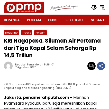
Langsung
ke
konten
BERANDA
POLKAM
EKBIS
SPOTLIGHT
NUSANTA
Headline
Indeks
Polkam
KRI Nagapasa, Siluman Air Pertama
dari Tiga Kapal Selam Seharga Rp
14,5 Triliun
Redaksi Pena Merah Putih 01
7 Agustus 2017
KRI Nagapasa-403, kapal selam terbaru milik TNI AL produksi Daewoo
Shipbuilding and Marine Engineering. (dok DSME)
Jakarta, penamerahputih.com –
Menhan
Ryamizard Ryacudu baru saja meresmikan kapal