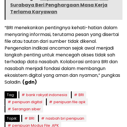
Surabaya Beri Penghargaan Masa Kerja
Terlama Karyawan
“BRI menekankan pentingnya kehati-hatian dalam
menyaring informasi, terutama pesan yang disertai
file atau tautan dari sumber tidak dikenal.
Pengenalan indikasi ancaman sejak awal menjadi
langkah penting untuk mencegah akses tidak sah
terhadap data nasabah. Kolaborasi antara BRI dan
nasabah menjadi fondasi dalam membangun
ekosistem digital yang aman dan nyaman,” pungkas
Saladin.
(gdn)
Tag:
bank rakyat indonesia
BRI
penipuan digital
penipuan file apk
Serangan siber
Topik:
BRI
nasbah bri penipuan
penipuan Modus File .APK