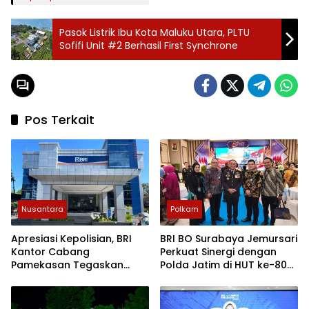
Pasok Listrik Ibu Kota Maluku Utara, PLTU
Sofifi Unit #2 Berhasil First Synchrone
Pos Terkait
Nusantara
Polkam
Apresiasi Kepolisian, BRI
BRI BO Surabaya Jemursari
Kantor Cabang
Perkuat Sinergi dengan
Pamekasan Tegaskan
Polda Jatim di HUT ke-80
Komitmen Zero Tolerance
Bhayangkara
terhadap Fraud