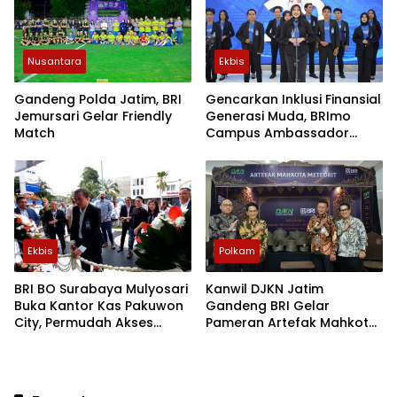
Nusantara
Ekbis
Gandeng Polda Jatim, BRI
Gencarkan Inklusi Finansial
Jemursari Gelar Friendly
Generasi Muda, BRImo
Match
Campus Ambassador
Surabaya 2026 Sukses
Digelar
Ekbis
Polkam
BRI BO Surabaya Mulyosari
Kanwil DJKN Jatim
Buka Kantor Kas Pakuwon
Gandeng BRI Gelar
City, Permudah Akses
Pameran Artefak Mahkota
Nasabah
Meteorit di Surabaya