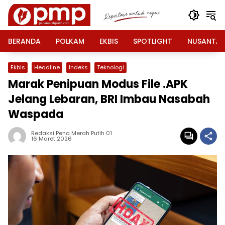
Langsung
ke
konten
BERANDA
POLKAM
EKBIS
SPOTLIGHT
NUSANTA
Ekbis
Headline
Indeks
Teknologi
Marak Penipuan Modus File .APK
Jelang Lebaran, BRI Imbau Nasabah
Waspada
Redaksi Pena Merah Putih 01
16 Maret 2026