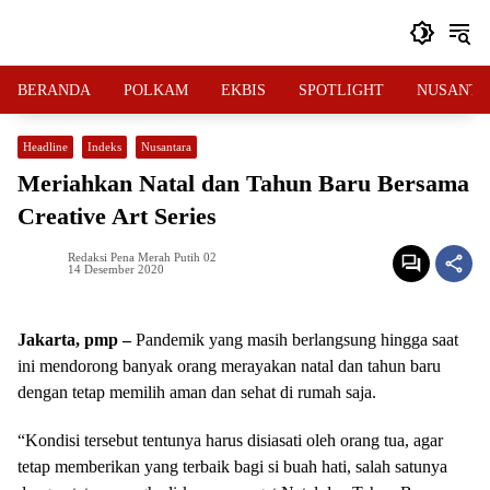
Langsung
ke
konten
BERANDA
POLKAM
EKBIS
SPOTLIGHT
NUSANTA
Headline
Indeks
Nusantara
Meriahkan Natal dan Tahun Baru Bersama
Creative Art Series
Redaksi Pena Merah Putih 02
14 Desember 2020
Jakarta, pmp –
Pandemik yang masih berlangsung hingga saat
ini mendorong banyak orang merayakan natal dan tahun baru
dengan tetap memilih aman dan sehat di rumah saja.
“Kondisi tersebut tentunya harus disiasati oleh orang tua, agar
tetap memberikan yang terbaik bagi si buah hati, salah satunya