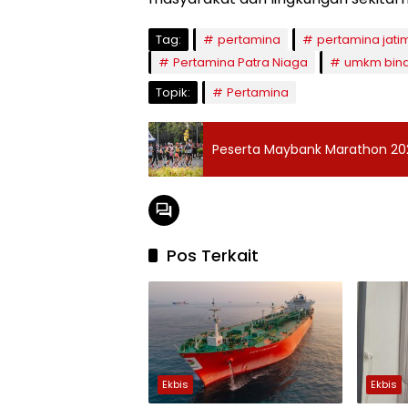
Tag:
pertamina
pertamina jati
Pertamina Patra Niaga
umkm bina
Topik:
Pertamina
Peserta Maybank Marathon 2025
Pos Terkait
Ekbis
Ekbis