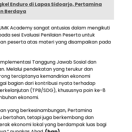
kel Enduro di Lapas Sidoarjo, Pertamina
an Berdaya
a UMK Academy sangat antusias dalam mengikuti
ada sesi Evaluasi Penilaian Peserta untuk
n peserta atas materi yang disampaikan pada
i implementasi Tanggung Jawab Sosial dan
an. Melalui pendekatan yang terukur dan
orong terciptanya kemandirian ekonomi
i bagian dari kontribusi nyata terhadap
rkelanjutan (TPB/SDG), khususnya poin ke-8
umbuhan ekonomi.
gan yang berkesinambungan, Pertamina
bertahan, tetapi juga berkembang dan
gerak ekonomi lokal yang berdampak luas bagi
nya,” pungkas Ahad.
(hap)