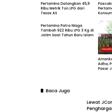
Pertamina Datangkan 45,9
Pascak
Ribu Metrik Ton LPG dari
Pertama
Texas AS
Konsum
Polkam
Pertali
Persen
Pertamina Patra Niaga
Tambah 922 Ribu LPG 3 Kg di
Jatim Saat Tahun Baru Islam
Headli
Amankan
Adha, 
Pasar J
LPG 3 K
Baca Juga
Lewat JCon
Penghargaa