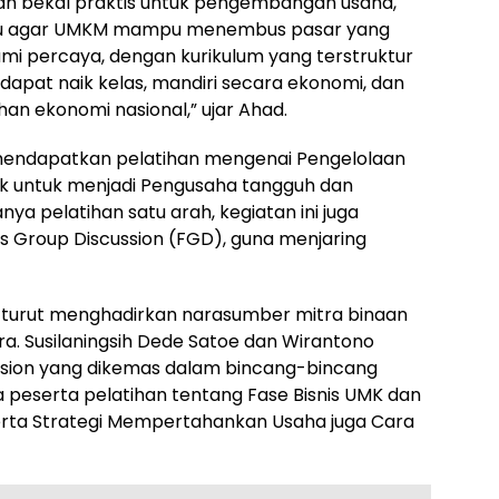
kan bekal praktis untuk pengembangan usaha,
ru agar UMKM mampu menembus pasar yang
Kami percaya, dengan kurikulum yang terstruktur
apat naik kelas, mandiri secara ekonomi, dan
an ekonomi nasional,” ujar Ahad.
 mendapatkan pelatihan mengenai Pengelolaan
stik untuk menjadi Pengusaha tangguh dan
nya pelatihan satu arah, kegiatan ini juga
cus Group Discussion (FGD), guna menjaring
i turut menghadirkan narasumber mitra binaan
ra. Susilaningsih Dede Satoe dan Wirantono
Session yang dikemas dalam bincang-bincang
 peserta pelatihan tentang Fase Bisnis UMK dan
erta Strategi Mempertahankan Usaha juga Cara