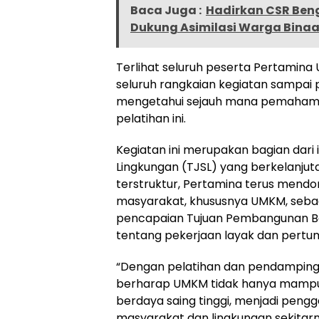
Baca Juga :
Hadirkan CSR Beng
Dukung Asimilasi Warga Bina
Terlihat seluruh peserta Pertamin
seluruh rangkaian kegiatan sampai p
mengetahui sejauh mana pemahama
pelatihan ini.
Kegiatan ini merupakan bagian dar
Lingkungan (TJSL) yang berkelanjut
terstruktur, Pertamina terus mend
masyarakat, khususnya UMKM, sebaga
pencapaian Tujuan Pembangunan Be
tentang pekerjaan layak dan pert
“Dengan pelatihan dan pendampin
berharap UMKM tidak hanya mampu 
berdaya saing tinggi, menjadi peng
masyarakat dan lingkungan sekitar