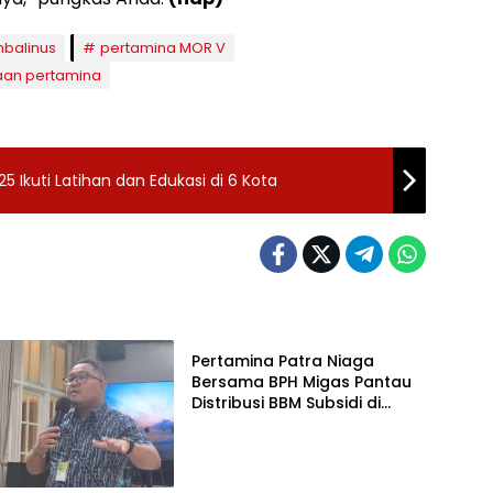
mbalinus
pertamina MOR V
an pertamina
 Ikuti Latihan dan Edukasi di 6 Kota
Headline
Pertamina Patra Niaga
Bersama BPH Migas Pantau
Distribusi BBM Subsidi di
Jatim