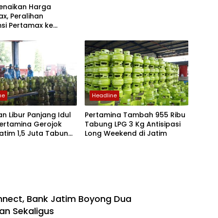
enaikan Harga
x, Peralihan
si Pertamax ke
te di Jatim Capai 7-10
ne
Headline
 Libur Panjang Idul
Pertamina Tambah 955 Ribu
Pertamina Gerojok
Tabung LPG 3 Kg Antisipasi
atim 1,5 Juta Tabung
Long Weekend di Jatim
g
nect, Bank Jatim Boyong Dua
n Sekaligus