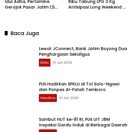
Idul Adha, Pertamina
Ribu Tabung LPG 3 Kg
Gerojok Pasar Jatim 1,5
Antisipasi Long Weekend di
Juta Tabung LPG 3 Kg
Jatim
Baca Juga
Lewat JConnect, Bank Jatim Boyong Dua
Penghargaan Sekaligus
Ekbis
31 Juli 2026
PLN Hadirkan SPKLU di Tol Solo–Ngawi
dan Ponpes Al-Fatah Temboro
Headline
31 Juli 2026
Sambut HUT ke-81 RI, PLN UIT JBM
Inspeksi Gardu Induk di Berbagai Daerah