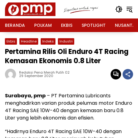
Langsung
ke
konten
BERANDA
POLKAM
EKBIS
SPOTLIGHT
NUSANTA
Ekbis
Headline
Indeks
Industri
Pertamina Rilis Oli Enduro 4T Racing
Kemasan Ekonomis 0.8 Liter
Redaksi Pena Merah Putih 02
29 September 2020
Surabaya, pmp
– PT Pertamina Lubricants
menghadirkan varian produk pelumas motor Enduro
4T Racing SAE 10W-40 dengan kemasan baru 0.8
Liter yang lebih ekonomis dan efisien.
“Hadirnya Enduro 4T Racing SAE 10W-40 dengan