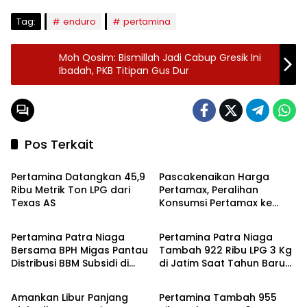
Tag:
enduro
pertamina
Moh Qosim: Bismillah Jadi Cabup Gresik Ini
Ibadah, PKB Titipan Gus Dur
Pos Terkait
Ekbis
Ekbis
Pertamina Datangkan 45,9
Pascakenaikan Harga
Ribu Metrik Ton LPG dari
Pertamax, Peralihan
Texas AS
Konsumsi Pertamax ke
Headline
Polkam
Pertalite di Jatim Capai 7-
10 Persen
Pertamina Patra Niaga
Pertamina Patra Niaga
Bersama BPH Migas Pantau
Tambah 922 Ribu LPG 3 Kg
Distribusi BBM Subsidi di
di Jatim Saat Tahun Baru
Headline
Headline
Jatim
Islam
Amankan Libur Panjang
Pertamina Tambah 955