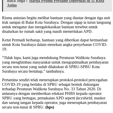
Baca Juga :
Harga Promo Pertalite Diperluas di 11 Kota
Jatim
Risma antusias begitu melihat bantuan yang diantar dengan tiga unit
truk sampai di Balai Kota Surabaya. Dengan sigap ia turun langsung
untuk mengatur dan mengalokasikan bantuan tersebut untuk
disalurkan ke rumah sakit yang masih memerlukan APD.
Ketut Permadi berharap, bantuan yang diberikan dapat bermanfaat
untuk Kota Surabaya dalam menekan angka penyebaran COVID-
19.
“Tidak lupa, kami juga mendukung Peraturan Walikota Surabaya
yang menghimbau masyarakat untuk mengoptimalkan pembayaran
secara non-tunai yang sudah dilakukan di SPBU-SPBU Kota
Surabaya secara bertahap,” tambahnya.
Pertamina sendiri telah menerapkan protokol-protokol pencegahan
COVID-19 yang berlaku di SPBU sebagai bentuk dukungan
terhadap Peraturan Walikota Surabaya No. 33 Tahun 2020. Di
antaranya dengan memberikan edukasi PHBS kepada operator
SPBU yang bertugas, pemakaian APD seperti
faceshield
, masker
dan sarung tangan kepada operator, juga menerapkan pembayaran
secara non-tunai di SPBU.
(hps)