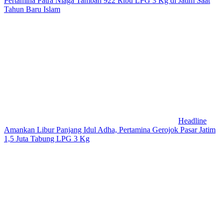
Pertamina Patra Niaga Tambah 922 Ribu LPG 3 Kg di Jatim Saat
Tahun Baru Islam
Headline
Amankan Libur Panjang Idul Adha, Pertamina Gerojok Pasar Jatim
1,5 Juta Tabung LPG 3 Kg