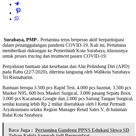
Surabaya, PMP
– Pertamina terus berperan aktif berpartisipasi
dalam penanggulangan pandemi COVID-19. Kali ini, Pertamina
memberikan dukungan ke Pemerintah Kota Surabaya, khususnya
untuk proses
tracing
dan
treatment
pasien COVID-19.
Penyaluran bantuan alat kesehatan dan Alat Pelindung Diri (APD)
pada Rabu (22/7/2020), diterima langsung oleh Walikota Surabaya
Tri Rismaharini.
Bantuan berupa 3.500 pcs Rapid Test, 4.000 pcs hazmat, 3.500 pcs
Masker N95, 600 box Masker Surgical, 3.000 pasang Sepatu Boot,
3.000 pcs Kacamata Google dan 2.000 pcs Sarung Tangan Surgical,
senilai kurang lebih Rp 2 miliar diserahkan oleh I Ketut Permadi
Aryakuumara selaku Region Manager Retail Sales V, di halaman
Balai Kota Surabaya.
Baca Juga :
Pertamina Gandeng PPNS Edukasi Siswa SD
Tuban Kelola Sampah jadi Bermanfaat