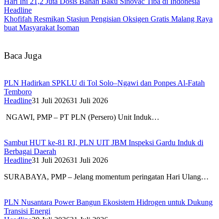
Hari Ini 21,2 Juta Dosis Bahan Baku Sinovac Tiba di Indonesia
Headline
Khofifah Resmikan Stasiun Pengisian Oksigen Gratis Malang Raya
buat Masyarakat Isoman
Baca Juga
PLN Hadirkan SPKLU di Tol Solo–Ngawi dan Ponpes Al-Fatah
Temboro
Headline
31 Juli 2026
31 Juli 2026
NGAWI, PMP – PT PLN (Persero) Unit Induk…
Sambut HUT ke-81 RI, PLN UIT JBM Inspeksi Gardu Induk di
Berbagai Daerah
Headline
31 Juli 2026
31 Juli 2026
SURABAYA, PMP – Jelang momentum peringatan Hari Ulang…
PLN Nusantara Power Bangun Ekosistem Hidrogen untuk Dukung
Transisi Energi