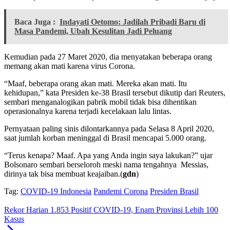
Baca Juga :
Indayati Oetomo: Jadilah Pribadi Baru di
Masa Pandemi, Ubah Kesulitan Jadi Peluang
Kemudian pada 27 Maret 2020, dia menyatakan beberapa orang
memang akan mati karena virus Corona.
“Maaf, beberapa orang akan mati. Mereka akan mati. Itu
kehidupan,” kata Presiden ke-38 Brasil tersebut dikutip dari Reuters,
sembari menganalogikan pabrik mobil tidak bisa dihentikan
operasionalnya karena terjadi kecelakaan lalu lintas.
Pernyataan paling sinis dilontarkannya pada Selasa 8 April 2020,
saat jumlah korban meninggal di Brasil mencapai 5.000 orang.
“Terus kenapa? Maaf. Apa yang Anda ingin saya lakukan?” ujar
Bolsonaro sembari berseloroh meski nama tengahnya Messias,
dirinya tak bisa membuat keajaiban.(
gdn
)
Tag:
COVID-19 Indonesia
Pandemi Corona
Presiden Brasil
Rekor Harian 1.853 Positif COVID-19, Enam Provinsi Lebih 100
Kasus