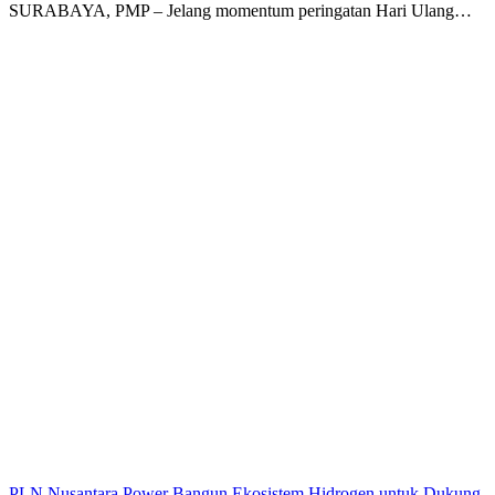
SURABAYA, PMP – Jelang momentum peringatan Hari Ulang…
PLN Nusantara Power Bangun Ekosistem Hidrogen untuk Dukung