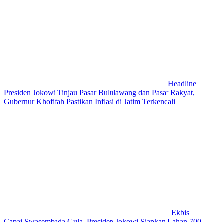
Headline
Presiden Jokowi Tinjau Pasar Bululawang dan Pasar Rakyat,
Gubernur Khofifah Pastikan Inflasi di Jatim Terkendali
Ekbis
Capai Swasembada Gula, Presiden Jokowi Siapkan Lahan 700