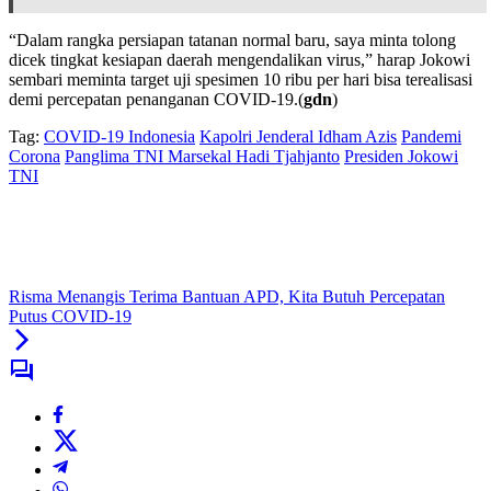
“Dalam rangka persiapan tatanan normal baru, saya minta tolong
dicek tingkat kesiapan daerah mengendalikan virus,” harap Jokowi
sembari meminta target uji spesimen 10 ribu per hari bisa terealisasi
demi percepatan penanganan COVID-19.(
gdn
)
Tag:
COVID-19 Indonesia
Kapolri Jenderal Idham Azis
Pandemi
Corona
Panglima TNI Marsekal Hadi Tjahjanto
Presiden Jokowi
TNI
Risma Menangis Terima Bantuan APD, Kita Butuh Percepatan
Putus COVID-19