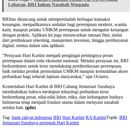
Lebaran, BRI Imbau Nasabah Waspada
BRImo dirancang untuk mempermudah berbagai transaksi
keuangan, menjadikannya andalan bagi perempuan modern, wanita
karir, maupun pelaku UMKM perempuan untuk mengatur keuangan
dengan praktis. Aplikasi ini juga menawarkan ratusan fitur, mulai
dari pembukaan rekening, manajemen investasi, hingga pembayaran
digital, semua dalam satu aplikasi.
“Perayaan Hari Kartini menjadi pengingat pentingnya peran
perempuan dalam roda ekonomi nasional. Melalui perayaan ini, BRI
berkomitmen untuk terus mendukung pemberdayaan perempuan,
baik melalui produk permodalan UMKM maupun kemudahan akses
perbankan bagi seluruh lapisan masyarakat,” ujar Octarez.
Kemeriahan Hari Kartini di BRI Cabang Jemursari Surabaya
membuktikan bahwa meskipun teknologi perbankan terus
berkembang pesat, nilai-nilai luhur, etika, dan kehangatan budaya
Indonesia tetap menjadi fondasi utama dalam melayani nasabah
setulus hati.
(gdn)
Tag:
bank rakyat indonesia
BRI
Hari Kartini
RA Kartini
Topik:
BRI
Jemursari Surabaya peringati Hari Kartini