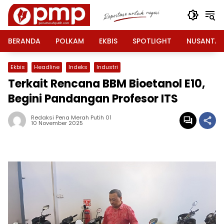
Langsung
ke
konten
BERANDA
POLKAM
EKBIS
SPOTLIGHT
NUSANTA
Ekbis
Headline
Indeks
Industri
Terkait Rencana BBM Bioetanol E10,
Begini Pandangan Profesor ITS
Redaksi Pena Merah Putih 01
10 November 2025