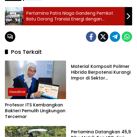
Pertamina Patra Niaga Gandeng Pemkot
Batu Dorong Transisi Energi dengan
Pertamax Green
Pos Terkait
Headline
Material Komposit Polimer
Hibrida Berpotensi Kurangi
Impor di Sektor
Transportasi hingga
Kesehatan
Headline
Profesor ITS Kembangkan
Bakteri Pemulih Lingkungan
Tercemar
Ekbis
Pertamina Datangkan 45,9