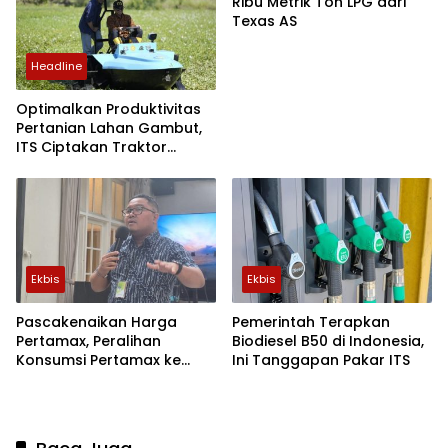
Ribu Metrik Ton LPG dari
Texas AS
Headline
Optimalkan Produktivitas
Pertanian Lahan Gambut,
ITS Ciptakan Traktor
Perahu Listrik
Ekbis
Ekbis
Pascakenaikan Harga
Pemerintah Terapkan
Pertamax, Peralihan
Biodiesel B50 di Indonesia,
Konsumsi Pertamax ke
Ini Tanggapan Pakar ITS
Pertalite di Jatim Capai 7-
10 Persen