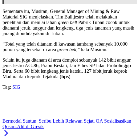
Sementara itu, Musiran, General Manager of Mining & Raw
Material SIG menjelaskan, Tim Balitjestro telah melakukan
penelitian dan menilai lahan
green belt
Pabrik Tuban cocok untuk
ditanami jeruk, anggur dan lengkeng, tiga jenis tanaman yang masih
jarang dibudidayakan di Tuban.
“Total yang telah ditanam di kawasan tambang sebanyak 10.000
pohon yang tersebar di area
green belt
,” kata Musiran.
Selain itu juga ditanam di area demplot sebanyak 142 bibit anggur,
jenis Jestro AG-86, Prabu Bestari, Jan Ethes SP1 dan Probolinggo
Biru. Serta 60 bibit lengkeng jenis kateki, 127 bibit jeruk keprok
Madura dan keprok Tejakula.(
hps
)
Tag:
SIG
Bermodal Santun, Seribu Lebih Relawan Sejati QA Sosialisasikan
Qosim-Alif di Gresik