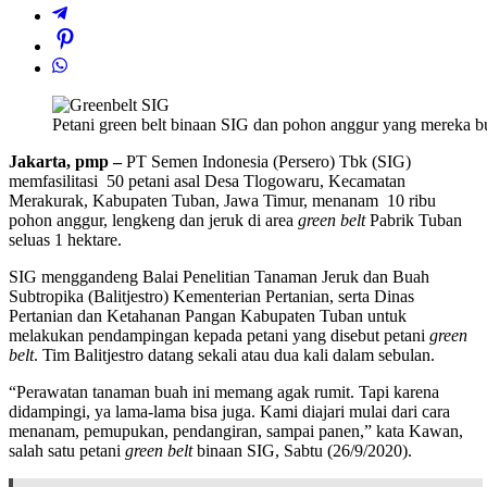
Petani green belt binaan SIG dan pohon anggur yang mereka
Jakarta, pmp
–
PT Semen Indonesia (Persero) Tbk (SIG)
memfasilitasi 50 petani asal Desa Tlogowaru, Kecamatan
Merakurak, Kabupaten Tuban, Jawa Timur, menanam 10 ribu
pohon anggur, lengkeng dan jeruk di area
green belt
Pabrik Tuban
seluas 1 hektare.
SIG menggandeng Balai Penelitian Tanaman Jeruk dan Buah
Subtropika (Balitjestro) Kementerian Pertanian, serta Dinas
Pertanian dan Ketahanan Pangan Kabupaten Tuban untuk
melakukan pendampingan kepada petani yang disebut petani
green
belt
. Tim Balitjestro datang sekali atau dua kali dalam sebulan.
“Perawatan tanaman buah ini memang agak rumit. Tapi karena
didampingi, ya lama-lama bisa juga. Kami diajari mulai dari cara
menanam, pemupukan, pendangiran, sampai panen,” kata Kawan,
salah satu petani
green belt
binaan SIG, Sabtu (26/9/2020).