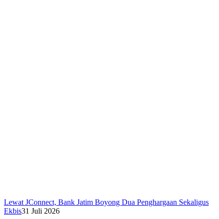
Lewat JConnect, Bank Jatim Boyong Dua Penghargaan Sekaligus
Ekbis
31 Juli 2026