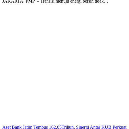
JAKARTA, PMP – Transisi menuju energi bersih tidak…
Aset Bank Jatim Tembus 162,05Triliun, Sinergi Antar KUB Perkuat