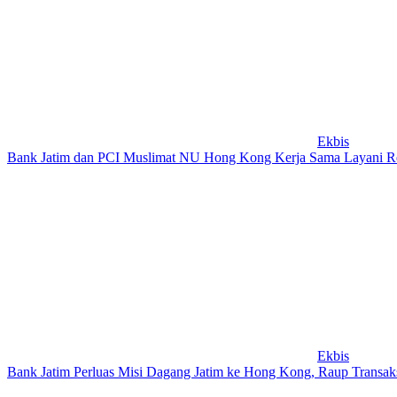
Ekbis
Bank Jatim dan PCI Muslimat NU Hong Kong Kerja Sama Layani R
Ekbis
Bank Jatim Perluas Misi Dagang Jatim ke Hong Kong, Raup Transaks