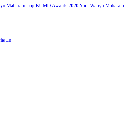
hyu Maharani
Top BUMD Awards 2020
Yudi Wahyu Maharani
ehatan