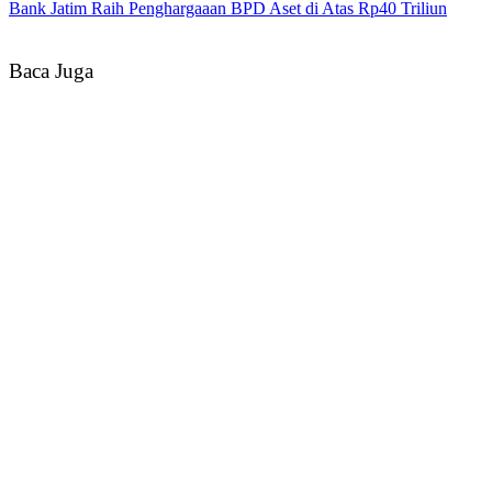
Bank Jatim Raih Penghargaaan BPD Aset di Atas Rp40 Triliun
Baca Juga