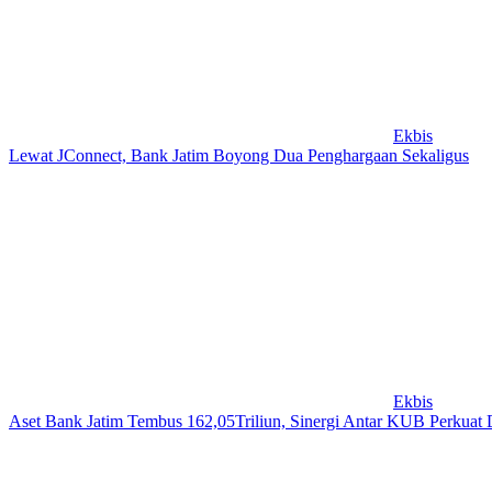
Ekbis
Lewat JConnect, Bank Jatim Boyong Dua Penghargaan Sekaligus
Ekbis
Aset Bank Jatim Tembus 162,05Triliun, Sinergi Antar KUB Perkuat