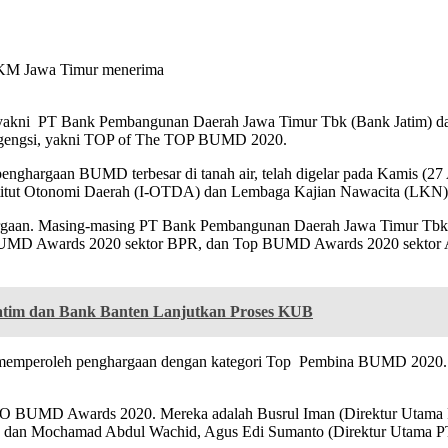
KM Jawa Timur menerima
r, yakni PT Bank Pembangunan Daerah Jawa Timur Tbk (Bank Jatim
rgengsi, yakni TOP of The TOP BUMD 2020.
rgaan BUMD terbesar di tanah air, telah digelar pada Kamis (27 A
titut Otonomi Daerah (I-OTDA) dan Lembaga Kajian Nawacita (LKN) s
argaan. Masing-masing PT Bank Pembangunan Daerah Jawa Timur Tb
Awards 2020 sektor BPR, dan Top BUMD Awards 2020 sektor Anek
atim dan Bank Banten Lanjutkan Proses KUB
 memperoleh penghargaan dengan kategori Top Pembina BUMD 2020. Ha
O BUMD Awards 2020. Mereka adalah Busrul Iman (Direktur Utama
dan Mochamad Abdul Wachid, Agus Edi Sumanto (Direktur Utama PT