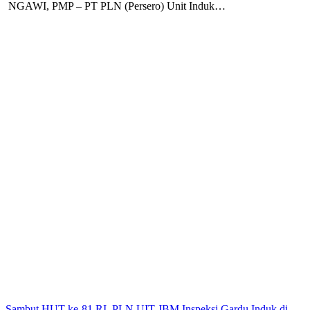
NGAWI, PMP – PT PLN (Persero) Unit Induk…
Sambut HUT ke-81 RI, PLN UIT JBM Inspeksi Gardu Induk di