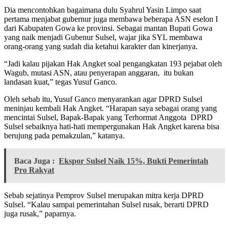
Dia mencontohkan bagaimana dulu Syahrul Yasin Limpo saat
pertama menjabat gubernur juga membawa beberapa ASN eselon I
dari Kabupaten Gowa ke provinsi. Sebagai mantan Bupati Gowa
yang naik menjadi Gubenur Sulsel, wajar jika SYL membawa
orang-orang yang sudah dia ketahui karakter dan kinerjanya.
“Jadi kalau pijakan Hak Angket soal pengangkatan 193 pejabat oleh
Wagub, mutasi ASN, atau penyerapan anggaran, itu bukan
landasan kuat,” tegas Yusuf Ganco.
Oleh sebab itu, Yusuf Ganco menyarankan agar DPRD Sulsel
meninjau kembali Hak Angket. “Harapan saya sebagai orang yang
mencintai Sulsel, Bapak-Bapak yang Terhormat Anggota DPRD
Sulsel sebaiknya hati-hati mempergunakan Hak Angket karena bisa
berujung pada pemakzulan,” katanya.
Baca Juga :
Ekspor Sulsel Naik 15%, Bukti Pemerintah
Pro Rakyat
Sebab sejatinya Pemprov Sulsel merupakan mitra kerja DPRD
Sulsel. “Kalau sampai pemerintahan Sulsel rusak, berarti DPRD
juga rusak,” paparnya.