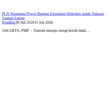
PLN Nusantara Power Bangun Ekosistem Hidrogen untuk Dukung
Transisi Energi
Headline
30 Juli 2026
31 Juli 2026
JAKARTA, PMP – Transisi menuju energi bersih tidak…