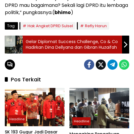
DPRD mau bagaimana? Sekali lagi DPRD itu lembaga
politik,” pungkasnya.(
bhimo
)
Tag:
Hak Angket DPRD Sulsel
Refly Harun
Gelar Diplomat Success Challenge, Co & Co
Hadirkan Dina Dellyana dan Gibran Huzaifah
Pos Terkait
Headline
Headline
SK 193 Gugur Jadi Dasar