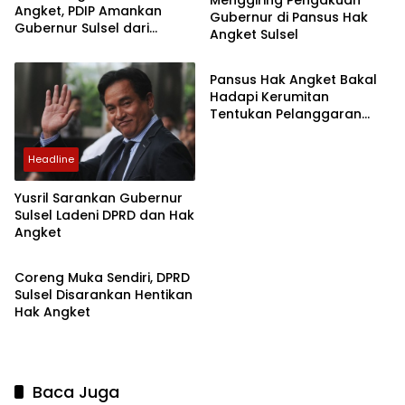
Menggiring Pengakuan
Angket, PDIP Amankan
Gubernur di Pansus Hak
Gubernur Sulsel dari
Angket Sulsel
Headline
Pemakzulan
Pansus Hak Angket Bakal
Hadapi Kerumitan
Tentukan Pelanggaran
Hukum Eksekutif
Headline
Yusril Sarankan Gubernur
Sulsel Ladeni DPRD dan Hak
Angket
Headline
Coreng Muka Sendiri, DPRD
Sulsel Disarankan Hentikan
Hak Angket
Baca Juga