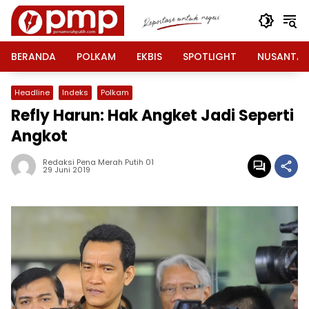
Langsung
ke
konten
BERANDA
POLKAM
EKBIS
SPOTLIGHT
NUSANTA
Headline
Indeks
Polkam
Refly Harun: Hak Angket Jadi Seperti
Angkot
Redaksi Pena Merah Putih 01
29 Juni 2019