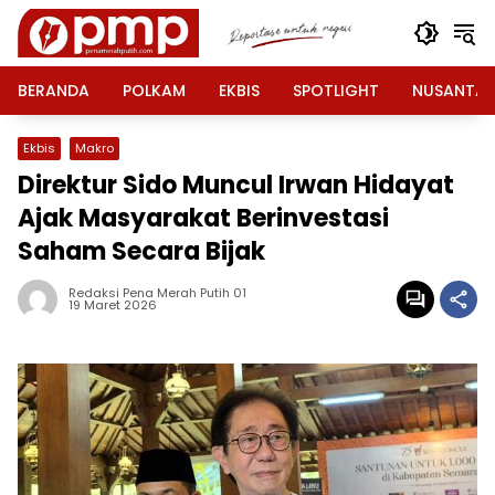
Langsung
ke
konten
BERANDA
POLKAM
EKBIS
SPOTLIGHT
NUSANTA
Ekbis
Makro
Direktur Sido Muncul Irwan Hidayat
Ajak Masyarakat Berinvestasi
Saham Secara Bijak
Redaksi Pena Merah Putih 01
19 Maret 2026