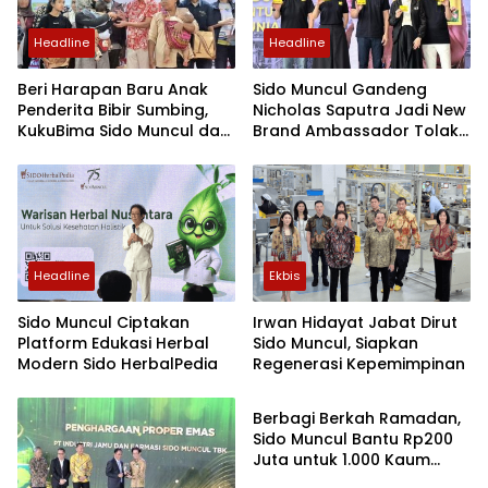
Headline
Headline
Beri Harapan Baru Anak
Sido Muncul Gandeng
Penderita Bibir Sumbing,
Nicholas Saputra Jadi New
KukuBima Sido Muncul dan
Brand Ambassador Tolak
Yayasan TOP Gelar
Angin
Operasi Gratis
Headline
Ekbis
Sido Muncul Ciptakan
Irwan Hidayat Jabat Dirut
Platform Edukasi Herbal
Sido Muncul, Siapkan
Modern Sido HerbalPedia
Regenerasi Kepemimpinan
Nusantara
Berbagi Berkah Ramadan,
Sido Muncul Bantu Rp200
Juta untuk 1.000 Kaum
Dhuafa di Kabupaten