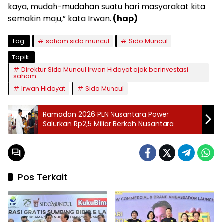
kaya, mudah-mudahan suatu hari masyarakat kita
semakin maju,” kata Irwan.
(hap)
Tag:
saham sido muncul
Sido Muncul
Topik:
Direktur Sido Muncul Irwan Hidayat ajak berinvestasi
saham
Irwan Hidayat
Sido Muncul
Ramadan 2026 PLN Nusantara Power
Salurkan Rp2,5 Miliar Berkah Nusantara
Pos Terkait