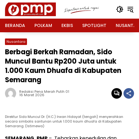
Langsung
ke
konten
BERANDA
POLKAM
EKBIS
SPOTLIGHT
NUSANTA
Nusantara
Berbagi Berkah Ramadan, Sido
Muncul Bantu Rp200 Juta untuk
1.000 Kaum Dhuafa di Kabupaten
Semarang
Redaksi Pena Merah Putih 01
16 Maret 2026
Direktur Sido Muncul Dr. (H.C.) Irwan Hidayat (tengah) menyerahkan
secara simbolis santunan untuk 1.000 kaum dhuafa di Kabupaten
Semarang. (Istimewa)
SEMARANG, PMP
– Tebarkan kepedulian dan