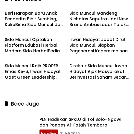
Headline
Headline
Beri Harapan Baru Anak
Sido Muncul Gandeng
Penderita Bibir Sumbing,
Nicholas Saputra Jadi New
KukuBima Sido Muncul dan
Brand Ambassador Tolak
Headline
Ekbis
Yayasan TOP Gelar
Angin
Operasi Gratis
Sido Muncul Ciptakan
Irwan Hidayat Jabat Dirut
Platform Edukasi Herbal
Sido Muncul, Siapkan
Modern Sido HerbalPedia
Regenerasi Kepemimpinan
Headline
Ekbis
Sido Muncul Raih PROPER
Direktur Sido Muncul Irwan
Emas Ke-6, Irwan Hidayat
Hidayat Ajak Masyarakat
Gaet Green Leadership
Berinvestasi Saham Secara
PROPER Keempat
Bijak
Baca Juga
PLN Hadirkan SPKLU di Tol Solo–Ngawi
dan Ponpes Al-Fatah Temboro
Headline
31 Juli 2026