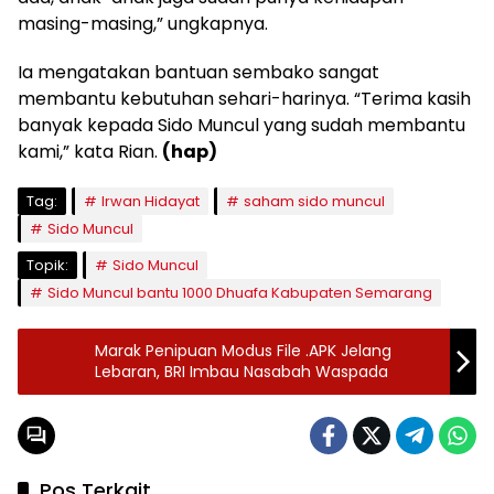
masing-masing,” ungkapnya.
Ia mengatakan bantuan sembako sangat
membantu kebutuhan sehari-harinya. “Terima kasih
banyak kepada Sido Muncul yang sudah membantu
kami,” kata Rian.
(hap)
Tag:
Irwan Hidayat
saham sido muncul
Sido Muncul
Topik:
Sido Muncul
Sido Muncul bantu 1000 Dhuafa Kabupaten Semarang
Marak Penipuan Modus File .APK Jelang
Lebaran, BRI Imbau Nasabah Waspada
Pos Terkait